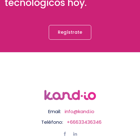
tecnológicos hoy.
Regístrate
Email:
info@kand.io
Teléfono:
+66633436346